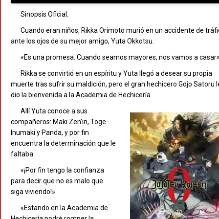
Sinopsis Oficial:
Cuando eran niños, Rikka Orimoto murió en un accidente de tráf
ante los ojos de su mejor amigo, Yuta Okkotsu.
«Es una promesa. Cuando seamos mayores, nos vamos a casar»
Rikka se convirtió en un espíritu y Yuta llegó a desear su propia
muerte tras sufrir su maldición, pero el gran hechicero Gojo Satoru l
dio la bienvenida a la Academia de Hechicería.
Allí Yuta conoce a sus
compañeros: Maki Zen’in, Toge
Inumaki y Panda, y por fin
encuentra la determinación que le
faltaba.
«¡Por fin tengo la confianza
para decir que no es malo que
siga viviendo!».
«Estando en la Academia de
Hechicería podré romper la