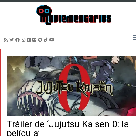
Saltar
al
contenido
Tráiler de ‘Jujutsu Kaisen 0: la
película’