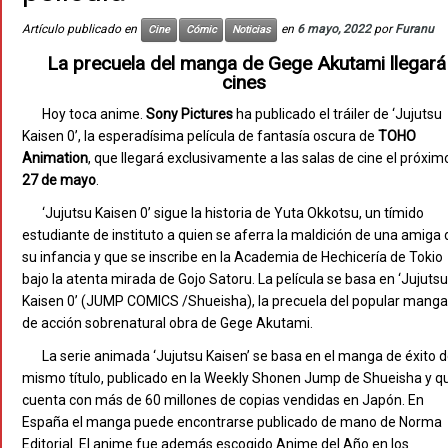
Artículo publicado en
en
6 mayo, 2022
por
Furanu
Cine
Cómic
Noticias
La precuela del manga de Gege Akutami llegará
cines
Hoy toca anime.
Sony Pictures
ha publicado el tráiler de ‘Jujutsu
Kaisen 0’, la esperadísima película de fantasía oscura de
TOHO
Animation
, que llegará exclusivamente a las salas de cine el próxim
27 de mayo
.
‘Jujutsu Kaisen 0’ sigue la historia de Yuta Okkotsu, un tímido
estudiante de instituto a quien se aferra la maldición de una amiga 
su infancia y que se inscribe en la Academia de Hechicería de Tokio
bajo la atenta mirada de Gojo Satoru. La película se basa en ‘Jujutsu
Kaisen 0’ (JUMP COMICS /Shueisha), la precuela del popular manga
de acción sobrenatural obra de Gege Akutami.
La serie animada ‘Jujutsu Kaisen’ se basa en el manga de éxito d
mismo título, publicado en la Weekly Shonen Jump de Shueisha y q
cuenta con más de 60 millones de copias vendidas en Japón. En
España el manga puede encontrarse publicado de mano de Norma
Editorial. El anime fue además escogido Anime del Año en los