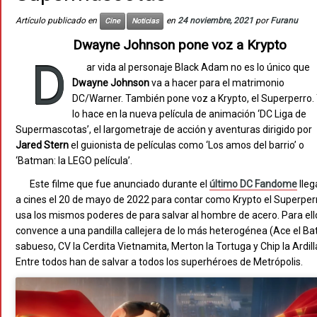
Artículo publicado en
en
24 noviembre, 2021
por
Furanu
Cine
Noticias
Dwayne Johnson pone voz a Krypto
D
ar vida al personaje Black Adam no es lo único que
Dwayne Johnson
va a hacer para el matrimonio
DC/Warner. También pone voz a Krypto, el Superperro.
lo hace en la nueva película de animación ‘DC Liga de
Supermascotas’, el largometraje de acción y aventuras dirigido por
Jared Stern
el guionista de películas como ‘Los amos del barrio’ o
‘Batman: la LEGO película’.
Este filme que fue anunciado durante el
último DC Fandome
lleg
a cines el 20 de mayo de 2022 para contar como Krypto el Superper
usa los mismos poderes de para salvar al hombre de acero. Para ell
convence a una pandilla callejera de lo más heterogénea (Ace el Bat
sabueso, CV la Cerdita Vietnamita, Merton la Tortuga y Chip la Ardill
Entre todos han de salvar a todos los superhéroes de Metrópolis.