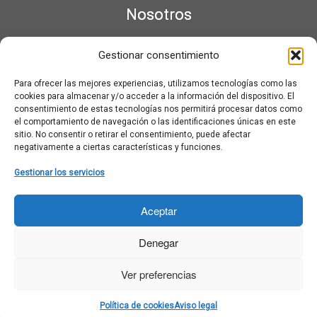
Nosotros
¿Qué es Moviementarios?
Gestionar consentimiento
Aviso legal
Bases Legales y Condiciones de los Sorteos en Moviementarios
Para ofrecer las mejores experiencias, utilizamos tecnologías como las
Más información sobre las cookies
cookies para almacenar y/o acceder a la información del dispositivo. El
Noticias al correo
consentimiento de estas tecnologías nos permitirá procesar datos como
el comportamiento de navegación o las identificaciones únicas en este
Política de cookies
sitio. No consentir o retirar el consentimiento, puede afectar
Política de cookies (UE)
negativamente a ciertas características y funciones.
Política de privacidad
Ponte en contacto con nosotros
Gestionar los servicios
Buscar:
Aceptar
Denegar
Ver preferencias
·
© 2026
Moviementarios
·
Funciona con
·
Política de cookies
Aviso legal
Diseñado con el
Tema Customizr
·