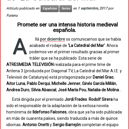
Artículo publicado en
en
1 septiembre, 2017
por
Españolas
Series
Furanu
Promete ser una intensa historia medieval
española.
A
llá
por diciembre
os comunicamos que se había
acabado el rodaje de
‘La Catedral del Mar’
. Ahora
podemos ver el primer resultado gracias al primer
tráiler que se ha publicado. Esta serie de
ATRESMEDIA
TELEVISIÓN
realizada para el prime time de
Antena 3 (producida por Diagonal TV, La Catedral del Mar A.I.E. y
Televisió de Catalunya) está protagonizada por
Daniel
Grao
,
Aitor
Luna
,
Pablo
Derqui
,
Michelle
Jenner
,
Ginés
García
Millán
,
Andrea
Duro
,
Silvia
Abascal
,
José
María
Pou
,
Natalia de Molina
…
Está dirigida por el premiado
Jordi
Frades
.
Rodolf
Sirera
ha
sido el responsable de la adaptación de la exitosa novela
homónima de
Ildefonso
Falcones
, obra que ya ha sido publicada
en más de cuarenta países, siendo traducida a más de quince
idiomas.
Antonio
Onetti
y
Sergio
Barrejón
completan el equipo