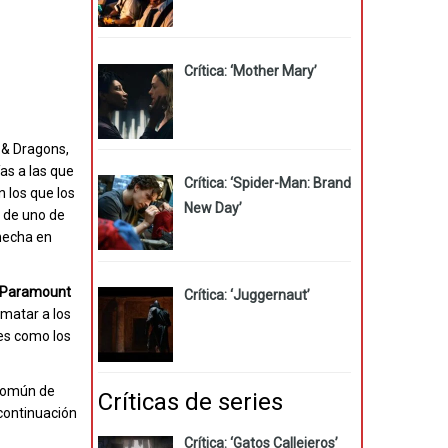
Crítica: ‘Mother Mary’
 & Dragons,
as a las que
Crítica: ‘Spider-Man: Brand
n los que los
New Day’
 de uno de
 hecha en
Paramount
Crítica: ‘Juggernaut’
 matar a los
es como los
 común de
Críticas de series
continuación
Crítica: ‘Gatos Callejeros’