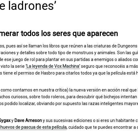
e ladrones’
erar todos los seres que aparecen
 pues así se llaman los libros que reúnen a las criaturas de Dungeons
raciones y detalles sobre todo tipo de monstruos y animales. Son las guí
de ese juego de rol para plantar en sus partidas a enemigos o aliados co
visto la serie
‘La leyenda de Vox Machina’
seguro que reconocéis a más
s tiene el permiso de Hasbro para citarlos todos ya que la película está
como contamos en nuestra crítica) la nueva versión en acción real que
uchos curiosos, sobre todo roleros, para descubrir qué bichejos intentan
 podido localizar, obviando por supuesto las razas inteligentes mayor
Gygax
y
Dave Arneson
y sus sucesivas ediciones o si eres un habitante
e huevos de pascua de esta película
, cuidado que te puedes encontrar a 