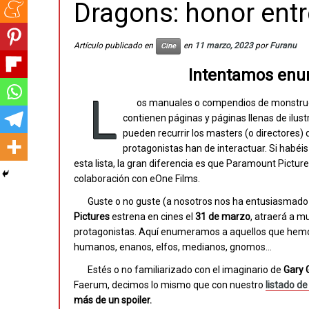
Dragons: honor entr
Artículo publicado en
en
11 marzo, 2023
por
Furanu
Cine
Intentamos enum
L
os manuales o compendios de monstruos,
contienen páginas y páginas llenas de ilust
pueden recurrir los masters (o directores) 
protagonistas han de interactuar. Si habéis 
esta lista, la gran diferencia es que Paramount Picture
colaboración con eOne Films.
Guste o no guste (a nosotros nos ha entusiasmado 
Pictures
estrena en cines el
31 de marzo
, atraerá a m
protagonistas. Aquí enumeramos a aquellos que hemos
humanos, enanos, elfos, medianos, gnomos…
Estés o no familiarizado con el imaginario de
Gary 
Faerum, decimos lo mismo que con nuestro
listado d
más de un spoiler.