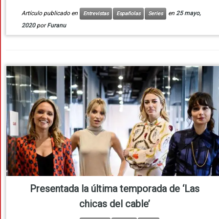
Artículo publicado en
en
25 mayo,
Entrevistas
Españolas
Series
2020
por
Furanu
Presentada la última temporada de ‘Las
chicas del cable’