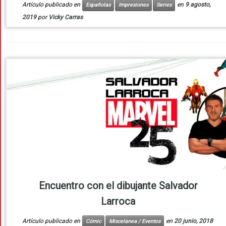
Artículo publicado en
en
9 agosto,
Españolas
Impresiones
Series
2019
por
Vicky Carras
Encuentro con el dibujante Salvador
Larroca
Artículo publicado en
en
20 junio, 2018
Cómic
Miscelanea / Eventos