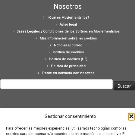
Nosotros
¿Qué es Moviementarios?
Aviso legal
Bases Legales y Condiciones de los Sorteos en Moviementarios
Más información sobre las cookies
Noticias al correo
Política de cookies
Política de cookies (UE)
Política de privacidad
Ponte en contacto con nosotros
Buscar:
Gestionar consentimiento
·
© 2026
Moviementarios
·
Funciona con
·
Para ofrecer las mejores experiencias, utilizamos tecnologías como las
Diseñado con el
Tema Customizr
·
cookies para almacenar y/o acceder a la información del dispositivo. El