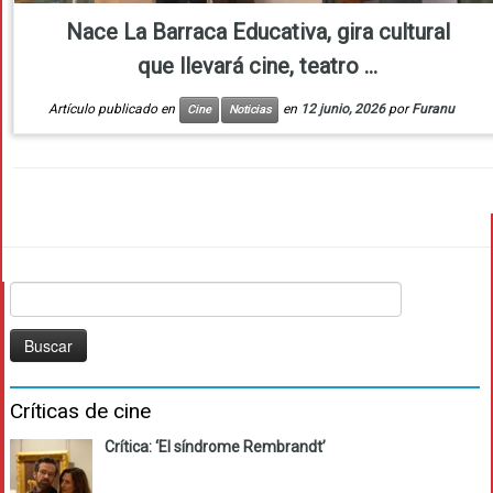
Nace La Barraca Educativa, gira cultural
que llevará cine, teatro ...
Artículo publicado en
en
12 junio, 2026
por
Furanu
Cine
Noticias
Buscar:
Críticas de cine
Crítica: ‘El síndrome Rembrandt’