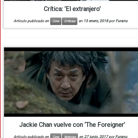
Crítica: ‘El extranjero’
Artículo publicado en
en
13 enero, 2018
por
Furanu
Cine
Críticas
Jackie Chan vuelve con ‘The Foreigner’
Artículo publicado en
en
27 junio, 2017
por
Furanu
Cine
Noticias