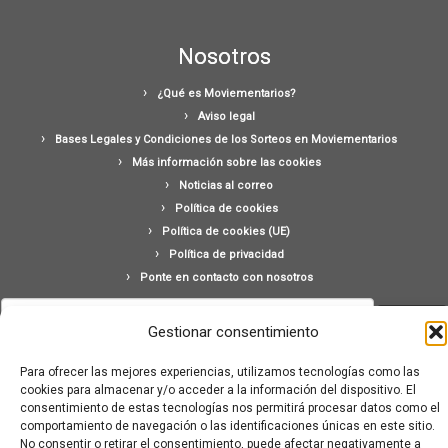
Nosotros
¿Qué es Moviementarios?
Aviso legal
Bases Legales y Condiciones de los Sorteos en Moviementarios
Más información sobre las cookies
Noticias al correo
Política de cookies
Política de cookies (UE)
Política de privacidad
Ponte en contacto con nosotros
Buscar:
Gestionar consentimiento
Para ofrecer las mejores experiencias, utilizamos tecnologías como las
cookies para almacenar y/o acceder a la información del dispositivo. El
consentimiento de estas tecnologías nos permitirá procesar datos como el
comportamiento de navegación o las identificaciones únicas en este sitio.
No consentir o retirar el consentimiento, puede afectar negativamente a
·
© 2026
Moviementarios
·
Funciona con
·