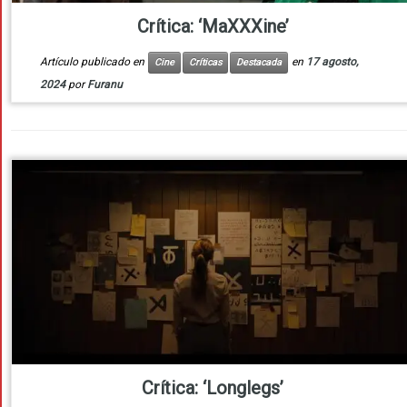
Crítica: ‘MaXXXine’
Artículo publicado en
en
17 agosto,
Cine
Críticas
Destacada
2024
por
Furanu
Crítica: ‘Longlegs’