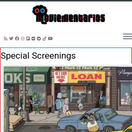
Saltar
Special Screenings
al
contenido