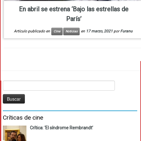
En abril se estrena ‘Bajo las estrellas de
París’
Artículo publicado en
en
17 marzo, 2021
por
Furanu
Cine
Noticias
Buscar:
Críticas de cine
Crítica: ‘El síndrome Rembrandt’