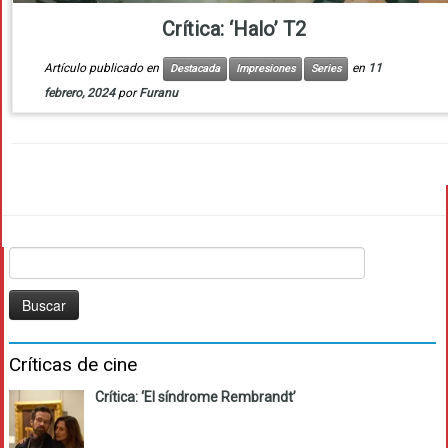
Crítica: ‘Halo’ T2
Artículo publicado en
en
11
Destacada
Impresiones
Series
febrero, 2024
por
Furanu
Buscar:
Críticas de cine
Crítica: ‘El síndrome Rembrandt’