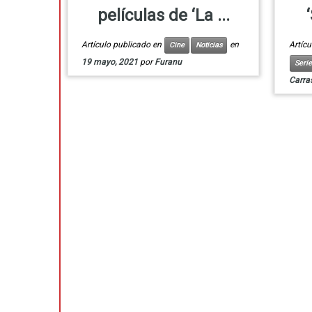
películas de ‘La ...
Artículo publicado en
en
Artíc
Cine
Noticias
19 mayo, 2021
por
Furanu
Serie
Carra