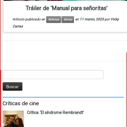
Tráiler de ‘Manual para señoritas’
Artículo publicado en
en
11 marzo, 2025
por
Vicky
Noticias
Series
Carras
Buscar:
Críticas de cine
Crítica: ‘El síndrome Rembrandt’