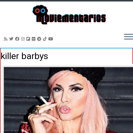
Saltar
killer barbys
al
contenido