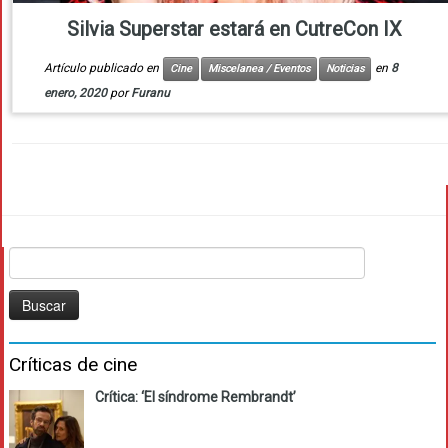
Silvia Superstar estará en CutreCon IX
Artículo publicado en
en
8
Cine
Miscelanea / Eventos
Noticias
enero, 2020
por
Furanu
Buscar:
Críticas de cine
Crítica: ‘El síndrome Rembrandt’