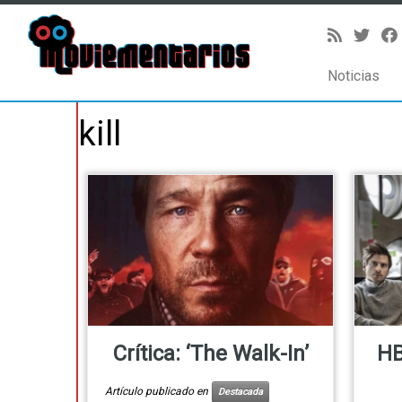
Noticias
Saltar
kill
al
contenido
Crítica: ‘The Walk-In’
HB
Artículo publicado en
Destacada