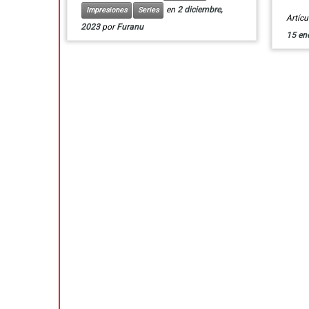
en
2 diciembre,
Impresiones
Series
Artíc
2023
por
Furanu
15 en