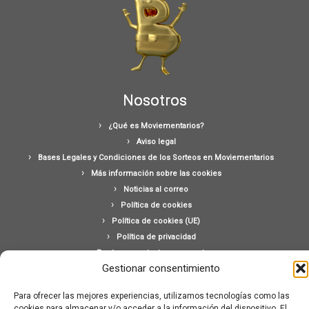
Nosotros
¿Qué es Moviementarios?
Aviso legal
Bases Legales y Condiciones de los Sorteos en Moviementarios
Más información sobre las cookies
Noticias al correo
Política de cookies
Política de cookies (UE)
Política de privacidad
Ponte en contacto con nosotros
Gestionar consentimiento
Buscar:
Para ofrecer las mejores experiencias, utilizamos tecnologías como las
cookies para almacenar y/o acceder a la información del dispositivo. El