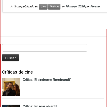
Artículo publicado en
en
18 mayo, 2020
por
Furanu
Cine
Noticias
Buscar:
Críticas de cine
Crítica: ‘El síndrome Rembrandt’
Crítica: ‘En mar abierto’