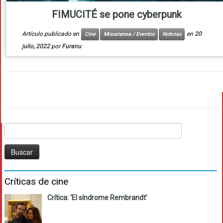
FIMUCITÉ se pone cyberpunk
Artículo publicado en
en
20
Cine
Miscelanea / Eventos
Noticias
julio, 2022
por
Furanu
Buscar:
Críticas de cine
Crítica: ‘El síndrome Rembrandt’