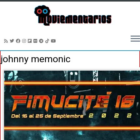
Saltar
johnny memonic
al
contenido