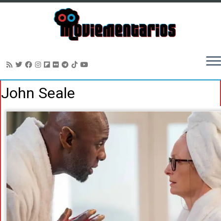
Saltar
John Seale
al
contenido