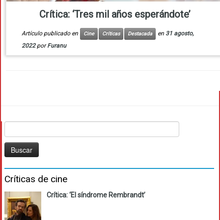
Crítica: ‘Tres mil años esperándote’
Artículo publicado en
en
31 agosto,
Cine
Críticas
Destacada
2022
por
Furanu
Buscar:
Críticas de cine
Crítica: ‘El síndrome Rembrandt’