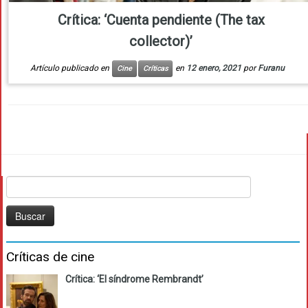
Crítica: ‘Cuenta pendiente (The tax
collector)’
Artículo publicado en
en
12 enero, 2021
por
Furanu
Cine
Críticas
Buscar:
Críticas de cine
Crítica: ‘El síndrome Rembrandt’