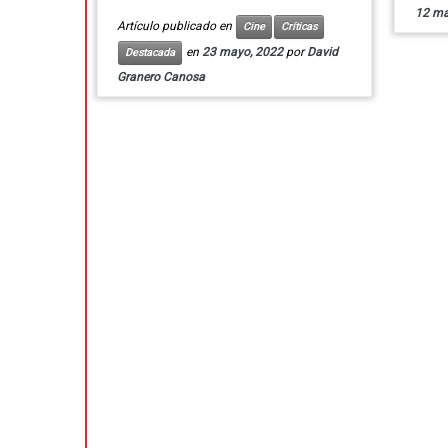
12 ma
Artículo publicado en
Cine
Críticas
en
23 mayo, 2022
por
David
Destacada
Granero Canosa