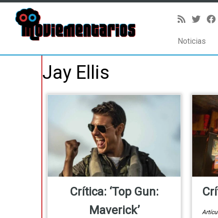
Noticias
Saltar
Jay Ellis
al
contenido
Crítica: ‘Top Gun:
Crí
Maverick’
Artíc