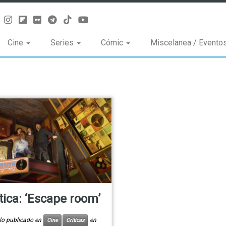
Cine
Series
Cómic
Miscelanea / Evento
tica: ‘Escape room’
ulo publicado en
en
Cine
Críticas