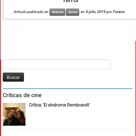
Terror’
Artículo publicado en
en
4 julio, 2019
por
Furanu
Noticias
Series
Buscar:
Críticas de cine
Crítica: ‘El síndrome Rembrandt’