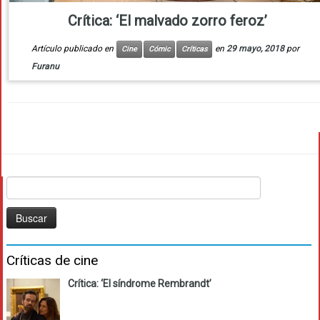
Crítica: ‘El malvado zorro feroz’
Artículo publicado en
en
29 mayo, 2018
por
Cine
Cómic
Críticas
Furanu
Buscar:
Críticas de cine
Crítica: ‘El síndrome Rembrandt’