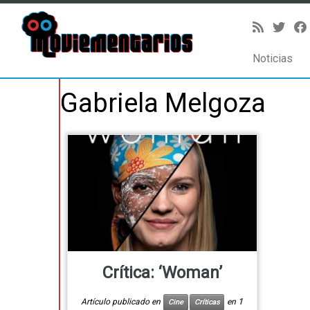
Noticias
Saltar
Gabriela Melgoza
al
contenido
Crítica: ‘Woman’
Artículo publicado en
en
1
Cine
Críticas