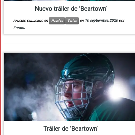
Nuevo tráiler de ‘Beartown’
Artículo publicado en
en
10 septiembre, 2020
por
Noticias
Series
Furanu
Tráiler de ‘Beartown’