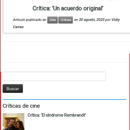
Crítica: ‘Un acuerdo original’
Artículo publicado en
en
30 agosto, 2020
por
Vicky
Cine
Críticas
Carras
Buscar:
Críticas de cine
Crítica: ‘El síndrome Rembrandt’