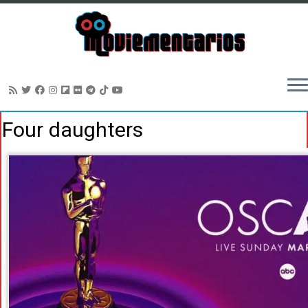
Saltar
Four daughters
al
contenido