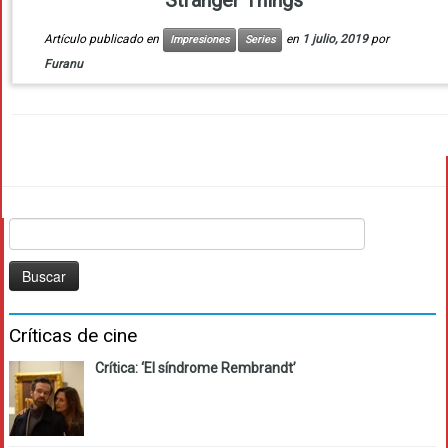
‘Stranger Things’
Artículo publicado en
en
1 julio, 2019
por
Impresiones
Series
Furanu
Buscar:
Críticas de cine
Crítica: ‘El síndrome Rembrandt’