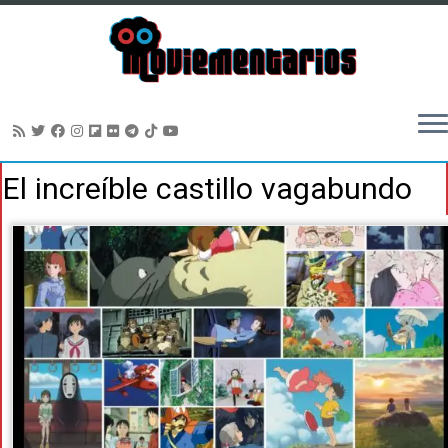
Saltar
El increíble castillo vagabundo
al
contenido