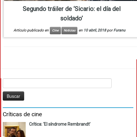
Segundo tráiler de ‘Sicario: el día del
soldado’
Artículo publicado en
en
10 abril, 2018
por
Furanu
Cine
Noticias
Buscar:
Críticas de cine
Crítica: ‘El síndrome Rembrandt’