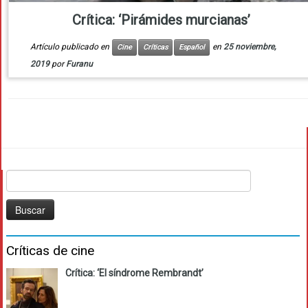
Crítica: ‘Pirámides murcianas’
Artículo publicado en
en
25 noviembre,
Cine
Críticas
Español
2019
por
Furanu
Buscar:
Críticas de cine
Crítica: ‘El síndrome Rembrandt’