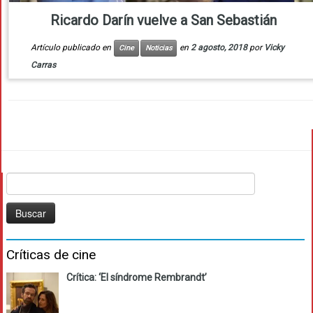
Ricardo Darín vuelve a San Sebastián
Artículo publicado en
en
2 agosto, 2018
por
Vicky
Cine
Noticias
Carras
Buscar:
Críticas de cine
Crítica: ‘El síndrome Rembrandt’