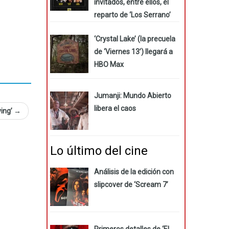
invitados, entre ellos, el
reparto de ‘Los Serrano’
‘Crystal Lake’ (la precuela
de ‘Viernes 13’) llegará a
HBO Max
Jumanji: Mundo Abierto
libera el caos
ving’
→
Lo último del cine
Análisis de la edición con
slipcover de ‘Scream 7’
Primeros detalles de ‘El