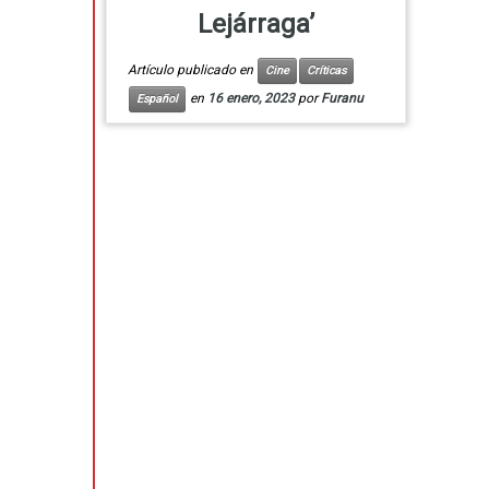
Lejárraga’
Artículo publicado en
Cine
Críticas
en
16 enero, 2023
por
Furanu
Español