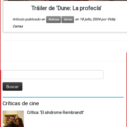
Tráiler de ‘Dune: La profecía’
Artículo publicado en
en
18 julio, 2024
por
Vicky
Noticias
Series
Carras
Buscar:
Críticas de cine
Crítica: ‘El síndrome Rembrandt’