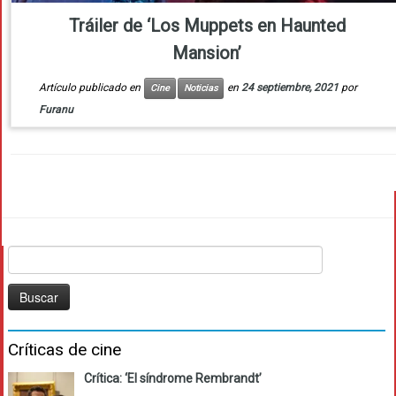
Tráiler de ‘Los Muppets en Haunted
Mansion’
Artículo publicado en
en
24 septiembre, 2021
por
Cine
Noticias
Furanu
Buscar:
Críticas de cine
Crítica: ‘El síndrome Rembrandt’