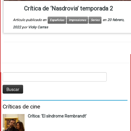
Crítica de ‘Nasdrovia’ temporada 2
Artículo publicado en
en
20 febrero,
Españolas
Impresiones
Series
2022
por
Vicky Carras
Buscar:
Críticas de cine
Crítica: ‘El síndrome Rembrandt’