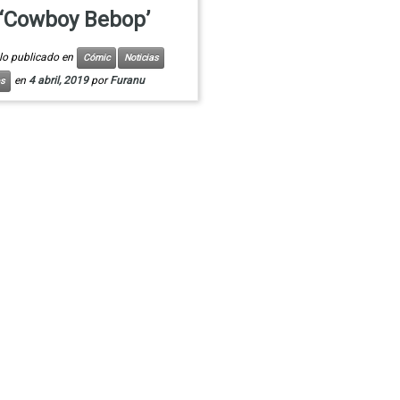
‘Cowboy Bebop’
ulo publicado en
Cómic
Noticias
en
4 abril, 2019
por
Furanu
s