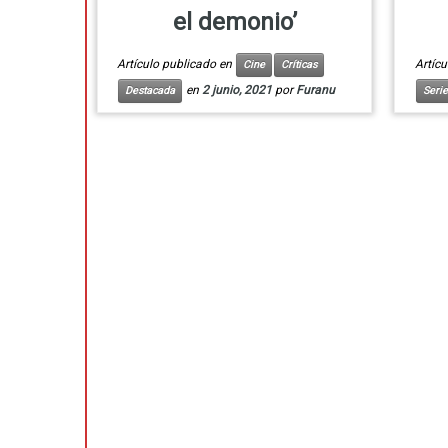
el demonio’
Artículo publicado en
Artíc
Cine
Críticas
en
2 junio, 2021
por
Furanu
Destacada
Serie