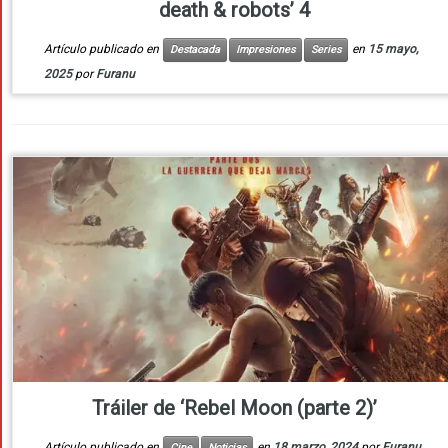
death & robots’ 4
Artículo publicado en
en
15 mayo,
Destacada
Impresiones
Series
2025
por
Furanu
Tráiler de ‘Rebel Moon (parte 2)’
Artículo publicado en
en
18 marzo, 2024
por
Furanu
Cine
Noticias