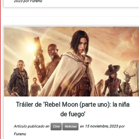
2023
por
Furanu
Tráiler de ‘Rebel Moon (parte uno): la niña
de fuego’
Artículo publicado en
en
15 noviembre, 2023
por
Cine
Noticias
Furanu