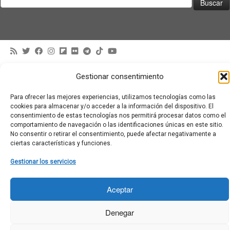
·
© 2026
Moviementarios
·
Funciona con
·
Gestionar consentimiento
Diseñado con el
Tema Customizr
·
Para ofrecer las mejores experiencias, utilizamos tecnologías como las
cookies para almacenar y/o acceder a la información del dispositivo. El
consentimiento de estas tecnologías nos permitirá procesar datos como el
comportamiento de navegación o las identificaciones únicas en este sitio.
No consentir o retirar el consentimiento, puede afectar negativamente a
ciertas características y funciones.
Gestionar los servicios
Aceptar
Denegar