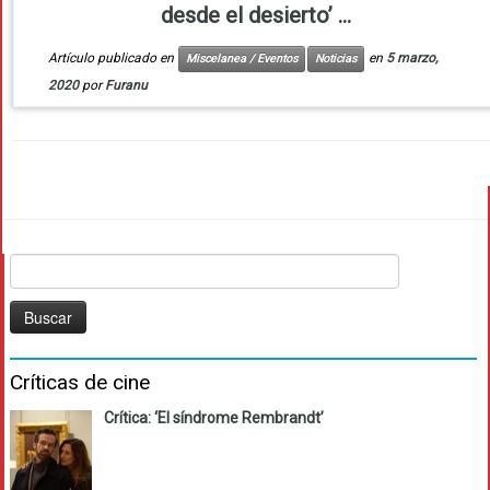
desde el desierto’ ...
Artículo publicado en
en
5 marzo,
Miscelanea / Eventos
Noticias
2020
por
Furanu
Buscar:
Críticas de cine
Crítica: ‘El síndrome Rembrandt’