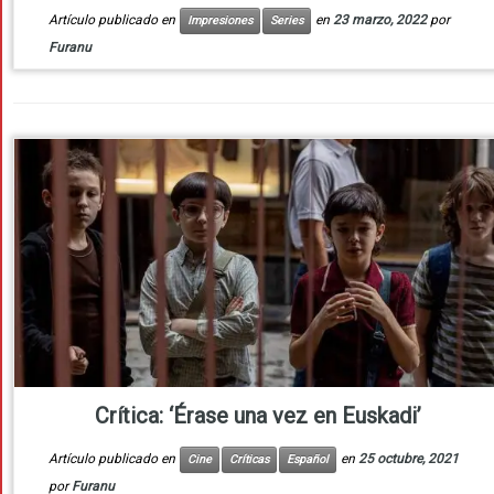
Artículo publicado en
en
23 marzo, 2022
por
Impresiones
Series
Furanu
Crítica: ‘Érase una vez en Euskadi’
Artículo publicado en
en
25 octubre, 2021
Cine
Críticas
Español
por
Furanu