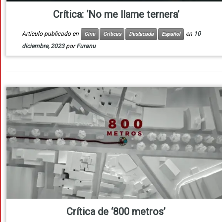
Crítica: ‘No me llame ternera’
Artículo publicado en
en
10
Cine
Críticas
Destacada
Español
diciembre, 2023
por
Furanu
Crítica de ‘800 metros’