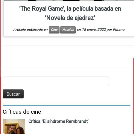
‘The Royal Game’, la película basada en
‘Novela de ajedrez’
Artículo publicado en
en
18 enero, 2022
por
Furanu
Cine
Noticias
Buscar:
Críticas de cine
Crítica: ‘El síndrome Rembrandt’