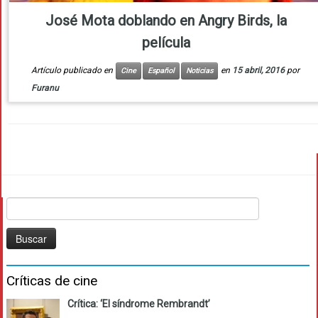
José Mota doblando en Angry Birds, la
película
Artículo publicado en
en
15 abril, 2016
por
Cine
Español
Noticias
Furanu
Buscar:
Críticas de cine
Crítica: ‘El síndrome Rembrandt’