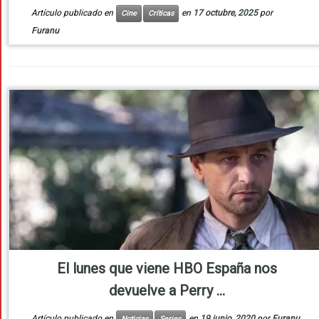
Artículo publicado en
en
17 octubre, 2025
por
Cine
Críticas
Furanu
El lunes que viene HBO España nos
devuelve a Perry ...
Artículo publicado en
en
19 junio, 2020
por
Furanu
Noticias
Series