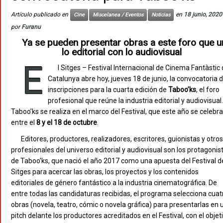
Artículo publicado en
en
18 junio, 2020
Cine
Miscelanea / Eventos
Noticias
por
Furanu
Ya se pueden presentar obras a este foro que u
lo editorial con lo audiovisual
E
l Sitges – Festival Internacional de Cinema Fantàstic
Catalunya abre hoy, jueves 18 de junio, la convocatoria 
inscripciones para la cuarta edición de
Taboo’ks
, el foro
profesional que reúne la industria editorial y audiovisual.
Taboo’ks se realiza en el marco del Festival, que este año se celebra
entre el
8 y el 18 de octubre
.
Editores, productores, realizadores, escritores, guionistas y otros
profesionales del universo editorial y audiovisual son los protagonis
de Taboo’ks, que nació el año 2017 como una apuesta del Festival d
Sitges para acercar las obras, los proyectos y los contenidos
editoriales de género fantástico a la industria cinematográfica. De
entre todas las candidaturas recibidas, el programa selecciona cuat
obras (novela, teatro, cómic o novela gráfica) para presentarlas en 
pitch delante los productores acreditados en el Festival, con el objet