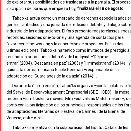
de explorar sus posibilidades de trasladarse a la pantalla. El proceso
inscripción de obras que empieza hoy,
finalizará el 18 de agosto
.
Taboo’ks actúa como un mercado de derechos especializados en
género fantástico y una jornada de reflexión, debate y diálogo sobre
industria de las adaptaciones. El foro presenta masterclasses, mes
redondas, sesiones one-to-one y una agenda de contactos para
favorecer el networking y la concreción de proyectos. En las dos
últimas ediciones, Taboo’ks ha tenido como invitados de prestigio al
reconocido autor sueco John Ajvide Lindqvist –‘Déjame
entrar’ (2004), ‘Descansa en paz’ (2005) y ‘Himmelstrand’ (2014)– y
guionista norteamericana Nicole Perlman –responsable de la
adaptación de ‘Guardianes de la galaxia’ (2014)–.
Durante la última edición, Taboo’ks organizó –con la colaboració
del Servei de Desenvolupament Empresarial (SDE –ICEC)– la mesa
redonda From books to movies. Film Festivals as Matchmakers–, q
contó con la participación de los principales responsables de los for
de adaptaciones literarias del Festival de Cannes i de la Bienal de
Venecia, entre otros.
Taboo’ks se realiza con la colaboración del Institut Català de les