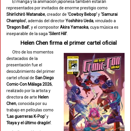
El manga y la animación japonesa también estarán
representados por invitados de enorme prestigio como
Shin’ichirō Watanabe
, creador de
‘Cowboy Bebop’
y
‘Samurai
Champloo’
, además del director
Yoshihiro Ueda
, vinculado a
‘Dragon Ball’
, y el compositor
Akira Yamaoka
, cuya música es
inseparable de la saga
‘Silent Hill’
.
Helen Chen firma el primer cartel oficial
Otro de los momentos
destacados de la
presentación fue el
descubrimiento del primer
cartel oficial de
San Diego
Comic-Con Málaga 2026
,
realizado por la artista y
directora de arte
Helen
Chen
, conocida por su
trabajo en películas como
‘Las guerreras K-Pop’
y
‘Raya y el último dragón’
.