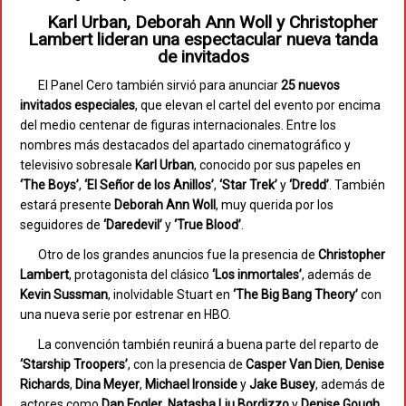
Karl Urban, Deborah Ann Woll y Christopher
Lambert lideran una espectacular nueva tanda
de invitados
El Panel Cero también sirvió para anunciar
25 nuevos
invitados especiales
, que elevan el cartel del evento por encima
del medio centenar de figuras internacionales. Entre los
nombres más destacados del apartado cinematográfico y
televisivo sobresale
Karl Urban
, conocido por sus papeles en
‘The Boys’
,
‘El Señor de los Anillos’
,
‘Star Trek’
y
‘Dredd’
. También
estará presente
Deborah Ann Woll
, muy querida por los
seguidores de
‘Daredevil’
y
‘True Blood’
.
Otro de los grandes anuncios fue la presencia de
Christopher
Lambert
, protagonista del clásico
‘Los inmortales’
, además de
Kevin Sussman
, inolvidable Stuart en
‘The Big Bang Theory’
con
una nueva serie por estrenar en HBO.
La convención también reunirá a buena parte del reparto de
‘Starship Troopers’
, con la presencia de
Casper Van Dien
,
Denise
Richards
,
Dina Meyer
,
Michael Ironside
y
Jake Busey
, además de
actores como
Dan Fogler
,
Natasha Liu Bordizzo
y
Denise Gough
.