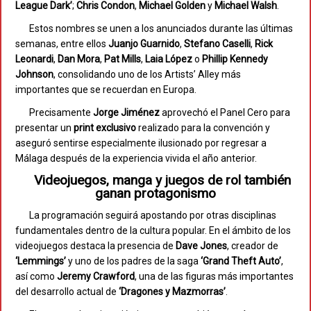
League Dark’
;
Chris Condon
,
Michael Golden
y
Michael Walsh
.
Estos nombres se unen a los anunciados durante las últimas
semanas, entre ellos
Juanjo Guarnido
,
Stefano Caselli
,
Rick
Leonardi
,
Dan Mora
,
Pat Mills
,
Laia López
o
Phillip Kennedy
Johnson
, consolidando uno de los Artists’ Alley más
importantes que se recuerdan en Europa.
Precisamente
Jorge Jiménez
aprovechó el Panel Cero para
presentar un
print exclusivo
realizado para la convención y
aseguró sentirse especialmente ilusionado por regresar a
Málaga después de la experiencia vivida el año anterior.
Videojuegos, manga y juegos de rol también
ganan protagonismo
La programación seguirá apostando por otras disciplinas
fundamentales dentro de la cultura popular. En el ámbito de los
videojuegos destaca la presencia de
Dave Jones
, creador de
‘Lemmings’
y uno de los padres de la saga
‘Grand Theft Auto’
,
así como
Jeremy Crawford
, una de las figuras más importantes
del desarrollo actual de
‘Dragones y Mazmorras’
.