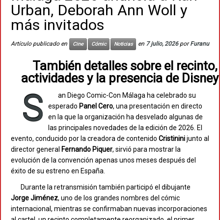
Urban, Deborah Ann Woll y
más invitados
Artículo publicado en
en
7 julio, 2026
por
Furanu
Cine
Cómic
Noticias
También detalles sobre el recinto,
actividades y la presencia de Disney
S
an Diego Comic-Con Málaga ha celebrado su
esperado
Panel Cero
, una presentación en directo
en la que la organización ha desvelado algunas de
las principales novedades de la edición de 2026. El
evento, conducido por la creadora de contenido
Cristinini
junto al
director general
Fernando Piquer
, sirvió para mostrar la
evolución de la convención apenas unos meses después del
éxito de su estreno en España.
Durante la retransmisión también participó el dibujante
Jorge Jiménez
, uno de los grandes nombres del cómic
internacional, mientras se confirmaban nuevas incorporaciones
al cartel, un recinto completamente reorganizado, el primer