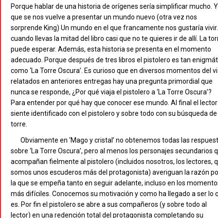
Porque hablar de una historia de orígenes sería simplificar mucho. 
que se nos vuelve a presentar un mundo nuevo (otra vez nos
sorprende King) Un mundo en el que francamente nos gustaría vivir.
cuando llevas la mitad del libro casi que no te quieres ir de allí. La tor
puede esperar. Además, esta historia se presenta en el momento
adecuado. Porque después de tres libros el pistolero es tan enigmát
como ‘La Torre Oscura’. Es curioso que en diversos momentos del vi
relatados en anteriores entregas hay una pregunta primordial que
nunca se responde, ¿Por qué viaja el pistolero a ‘La Torre Oscura’?
Para entender por qué hay que conocer ese mundo. Al final el lector
siente identificado con el pistolero y sobre todo con su búsqueda de 
torre.
Obviamente en ‘Mago y cristal’ no obtenemos todas las respues
sobre ‘La Torre Oscura’, pero al menos los personajes secundarios 
acompañan fielmente al pistolero (incluidos nosotros, los lectores, 
somos unos escuderos más del protagonista) averiguan la razón po
la que se empeña tanto en seguir adelante, incluso en los momento
más difíciles. Conocemos su motivación y como ha llegado a ser lo 
es. Por fin el pistolero se abre a sus compañeros (y sobre todo al
lector) en una redención total del protagonista completando su