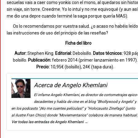
secuelas vais a caer como yonkis con el mono, al quedaros sin histor
sin viaje, sin torre. Creedme. Yo lo intuí y no me equivoqué (y aun así
me dio una depre cuando terminé la saga porque quería MAS).
Os lo recomendamos por vuestra salud. ¿o acaso no habéis leído
las instrucciones de uso del principio de las reseñas?
Ficha del libro
Autor:
Stephen King.
Editorial:
Debolsillo.
Datos técnicos:
928 pág
bolsillo.
Publicación:
febrero 2014 (primer lanzamiento en 1997).
Precio:
10,95€ (bolsillo), 24€ (tapa dura).
Acerca de Angelo Khemlani
El infame Angelo Khemlani, es director de cortometrajes epico-
decadentes y habla de cine en el blog "Bhollywood y Angelo" y
en los podcasts "¡No me cuentes películas!" y "Holocausto Zinefago" (junto
al ilustre Fran Chico) donde "Moviementarios" colabora de manera habitual.
Ver todas las entradas de Angelo Khemlani
→