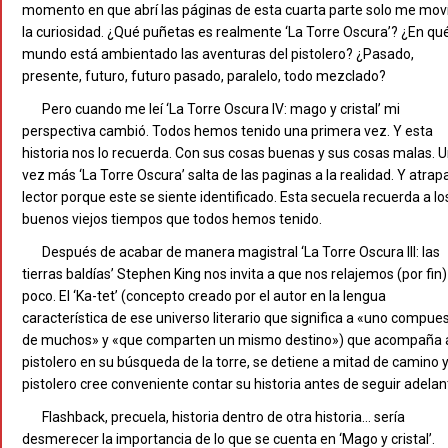
momento en que abrí las páginas de esta cuarta parte solo me mov
la curiosidad. ¿Qué puñetas es realmente ‘La Torre Oscura’? ¿En qu
mundo está ambientado las aventuras del pistolero? ¿Pasado,
presente, futuro, futuro pasado, paralelo, todo mezclado?
Pero cuando me leí ‘La Torre Oscura IV: mago y cristal’ mi
perspectiva cambió. Todos hemos tenido una primera vez. Y esta
historia nos lo recuerda. Con sus cosas buenas y sus cosas malas. 
vez más ‘La Torre Oscura’ salta de las paginas a la realidad. Y atrapa
lector porque este se siente identificado. Esta secuela recuerda a lo
buenos viejos tiempos que todos hemos tenido.
Después de acabar de manera magistral ‘La Torre Oscura III: las
tierras baldías’ Stephen King nos invita a que nos relajemos (por fin)
poco. El ‘Ka-tet’ (concepto creado por el autor en la lengua
característica de ese universo literario que significa a «uno compue
de muchos» y «que comparten un mismo destino») que acompaña 
pistolero en su búsqueda de la torre, se detiene a mitad de camino y
pistolero cree conveniente contar su historia antes de seguir adelan
Flashback, precuela, historia dentro de otra historia… sería
desmerecer la importancia de lo que se cuenta en ‘Mago y cristal’.