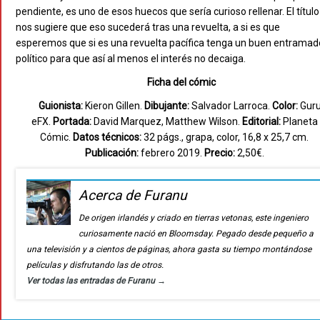
pendiente, es uno de esos huecos que sería curioso rellenar. El título
nos sugiere que eso sucederá tras una revuelta, a si es que
esperemos que si es una revuelta pacífica tenga un buen entramad
político para que así al menos el interés no decaiga.
Ficha del cómic
Guionista:
Kieron Gillen.
Dibujante:
Salvador Larroca.
Color:
Guru
eFX.
Portada:
David Marquez, Matthew Wilson.
Editorial:
Planeta
Cómic.
Datos técnicos:
32 págs., grapa, color, 16,8 x 25,7 cm.
Publicación:
febrero 2019.
Precio:
2,50€.
Acerca de Furanu
De origen irlandés y criado en tierras vetonas, este ingeniero
curiosamente nació en Bloomsday. Pegado desde pequeño a
una televisión y a cientos de páginas, ahora gasta su tiempo montándose
películas y disfrutando las de otros.
Ver todas las entradas de Furanu
→