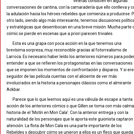
viñetas consisten en algunas
conversaciones de cantina, con la camaradería que ello conlleva y c
la adulación hacia los héroes rebeldes que comienza a producirse. 
otro lado, siendo algo más interesante, tenemos discusiones polític
y estratégicas que desembocan en una breve misión. Mucha parte 
cómic se pierde en escenas que a priori parecen triviales.
Esta es una grapa con poca acción en la que tenemos una
brevísima sorpresa, muy reconocible gracias al fotorrealismo de
Larroca. Es necesario haber leído los anteriores números para pode
entender a que se refieren los protagonistas en las conversaciones
que se imponen los momentos de confrontación y disparos. Y si ere
seguidor de las película cuentas con el aliciente de ver más
involucrados en la historia a personajes clásicos como el almirante
Ackbar.
Parece que lo que leemos aquí es una válvula de escape a tanta
acción de los anteriores cómics o que Gillen se toma con más calma
historia de el ‘Motín en Mon Cala’. Con la anterior entrega y con la
naturalidad de los personajes que le aporta este guionista captaron
atención. La flota de Mon Cala es una parte importante de los
Rebeldes y descubrir cómo se unieron a ellos es un fleco que queda