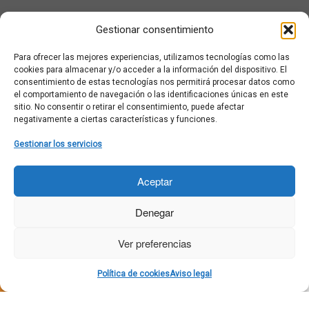
¿Qué es Moviementarios?
Gestionar consentimiento
Aviso legal
Bases Legales y Condiciones de los Sorteos en Moviementarios
Para ofrecer las mejores experiencias, utilizamos tecnologías como las
Más información sobre las cookies
cookies para almacenar y/o acceder a la información del dispositivo. El
Noticias al correo
consentimiento de estas tecnologías nos permitirá procesar datos como
el comportamiento de navegación o las identificaciones únicas en este
Política de cookies
sitio. No consentir o retirar el consentimiento, puede afectar
Política de cookies (UE)
negativamente a ciertas características y funciones.
Política de privacidad
Ponte en contacto con nosotros
Gestionar los servicios
Buscar:
Aceptar
Denegar
Ver preferencias
·
© 2026
Moviementarios
·
Funciona con
·
Política de cookies
Aviso legal
Diseñado con el
Tema Customizr
·