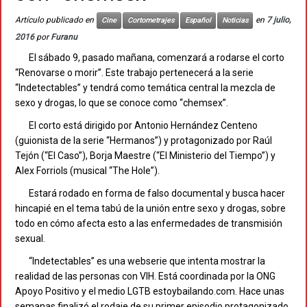
Artículo publicado en
en
7 julio,
Cine
Cortometrajes
Español
Noticias
2016
por
Furanu
El sábado 9, pasado mañana, comenzará a rodarse el corto
“Renovarse o morir”. Este trabajo pertenecerá a la serie
“Indetectables” y tendrá como temática central la mezcla de
sexo y drogas, lo que se conoce como “chemsex”.
El corto está dirigido por Antonio Hernández Centeno
(guionista de la serie “Hermanos”) y protagonizado por Raúl
Tejón (“El Caso”), Borja Maestre (“El Ministerio del Tiempo”) y
Alex Forriols (musical “The Hole”).
Estará rodado en forma de falso documental y busca hacer
hincapié en el tema tabú de la unión entre sexo y drogas, sobre
todo en cómo afecta esto a las enfermedades de transmisión
sexual.
“Indetectables” es una webserie que intenta mostrar la
realidad de las personas con VIH. Está coordinada por la ONG
Apoyo Positivo y el medio LGTB estoybailando.com. Hace unas
semanas finalizó el rodaje de su primer episodio protagonizado