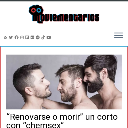
Saltar
al
contenido
“Renovarse o morir” un corto
con “chemsex”