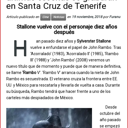
en Santa Cruz de Tenerife
Artículo publicado en
en
19 noviembre, 2018
por
Furanu
Cine
Noticias
Stallone vuelve con el personaje diez años
después
H
an pasado diez años y
Sylverster Stallone
vuelve a enfundarse el papel de John Rambo. Tras
‘Acorralado’ (1983), ‘Acorralado II’ (1985), ‘Rambo
III’ (1988) y ‘John Rambo’ (2008) veremos un
nuevo título que de momento y puede que de manera definitiva,
se llame
‘Rambo
V’. ‘Rambo V’ arranca cuando la nieta de John
Rambo es secuestrada. El veterano cruza la frontera entre EE.
UU. y México para rescatarla y llevarla de vuelta a casa. Durante
su búsqueda, Rambo tendrá que hacer frente a uno de los
carteles más despiadados de México.
Desde
octubre del
año pasado
se empezó