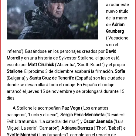
a rodar este
nuevo título
de la mano
de
Adrian
Grunberg
(‘Vacacione
s en el
infierno’). Basándose en los personajes creados por
David
Morrell
y en una historia de Sylvester Stallone, el guion está
escrito por
Matt Cirulnick
(‘Absentia’, ‘South Beach’) y el propio
Stallone
. El próximo 3 de diciembre acabará la filmación.
Sofía
(Bulgaria) y
Santa Cruz de Tenerife
(España) son las ciudades
donde se desarrollará todo el rodaje. En España el rodaje
arrancó el jueves 15 de noviembre y se prolongará durante 15
días.
A Stallone le acompañan
Paz Vega
(‘Los amantes
pasajeros’,
‘
Lucía y el sexo’),
Sergio Peris-Mencheta
(‘Resident
Evil: UItratumba’, ‘La catedral del mar’) y
Óscar Jaenada
(‘Luis
Miguel: La serie’, ‘Camarón’).
Adriana Barraza
(‘Thor’, ‘Babel’) e
Yvette Monreal
(‘Las farsantes’), completan el reparto de