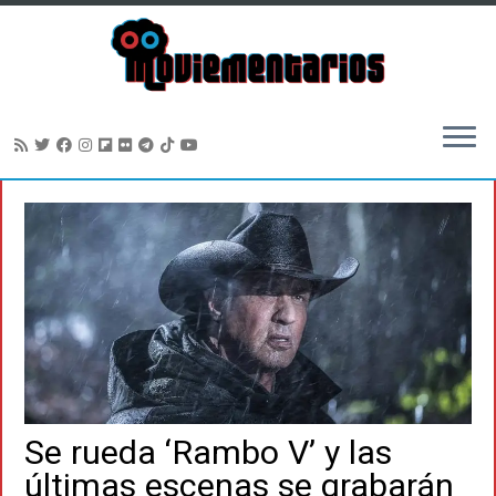
Saltar
al
contenido
Se rueda ‘Rambo V’ y las
últimas escenas se grabarán