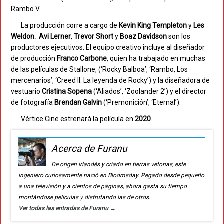
Rambo V.
La producción corre a cargo de
Kevin King Templeton
y
Les
Weldon. Avi Lerner
,
Trevor Short
y
Boaz Davidson
son los
productores ejecutivos. El equipo creativo incluye al diseñador
de producción
Franco Carbone
, quien ha trabajado en muchas
de las películas de Stallone, (‘Rocky Balboa’, ‘Rambo, Los
mercenarios’, ‘Creed II: La leyenda de Rocky’) y la diseñadora de
vestuario
Cristina Sopena
(‘Aliados’, ‘Zoolander 2’) y el director
de fotografía
Brendan Galvin
(‘Premonición’, ‘Eternal’).
Vértice Cine estrenará la película en
2020
.
Acerca de Furanu
De origen irlandés y criado en tierras vetonas, este
ingeniero curiosamente nació en Bloomsday. Pegado desde pequeño
a una televisión y a cientos de páginas, ahora gasta su tiempo
montándose películas y disfrutando las de otros.
Ver todas las entradas de Furanu
→