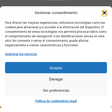
¿Qué es Moviementarios?
Gestionar consentimiento
Aviso legal
Bases Legales y Condiciones de los Sorteos en Moviementarios
Para ofrecer las mejores experiencias, utilizamos tecnologías como las
Más información sobre las cookies
cookies para almacenar y/o acceder a la información del dispositivo. El
Noticias al correo
consentimiento de estas tecnologías nos permitirá procesar datos como
el comportamiento de navegación o las identificaciones únicas en este
Política de cookies
sitio. No consentir o retirar el consentimiento, puede afectar
Política de cookies (UE)
negativamente a ciertas características y funciones.
Política de privacidad
Ponte en contacto con nosotros
Gestionar los servicios
Buscar:
Aceptar
Denegar
Ver preferencias
·
© 2026
Moviementarios
·
Funciona con
·
Política de cookies
Aviso legal
Diseñado con el
Tema Customizr
·