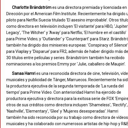
Charlotte Brändström
es una directora premiada y licenciada en
Dirección por el American Film Institute. Recientemente ha dirigido 
piloto para Netflix Suecia titulado ‘El asesino improbable’. Otros títul
como directora en televisión incluyen ‘El visitante’ para HBO, ‘Jupiter
Legacy’, ‘The Witcher’ y ‘Away’ para Netflix; ‘El hombre en el castillo’
para Prime Video; y ‘Outlander’ y ‘Counterpart’ para Starz. Brändst
también ha dirigido dos miniseries europeas: ‘Conspiracy of Silence’
para Viaplay y ‘Disparue’ para FR2, además de haber dirigido más d
30 títulos entre películas y series. Brändström también ha recibido
nominaciones a los premios Emmy por ‘Julie, caballero de Maupin’.
Sanaa Hamri
es una reconocida directora de cine, televisión, víd
musicales y publicidad de Tánger, Marruecos. Recientemente ha si
la productora ejecutiva de la segunda temporada de ‘La rueda del
tiempo’ para Prime Video. Con anterioridad Hamri ha ejercido de
productora ejecutiva y directora para la exitosa serie de FOX ‘Empire’
otros de sus créditos como directora incluyen ‘Shameless’, ‘Rectify’,
‘Nashville’, ‘Elementary’, ‘Glee’ y ‘Mujeres desesperadas’. Hamri
también ha sido reconocida por su trabajo como directora de vídeos
musicales y ha colaborado con numerosos artistas de hip-hop y R&