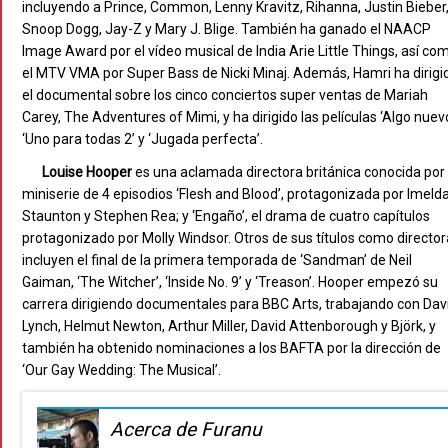
incluyendo a Prince, Common, Lenny Kravitz, Rihanna, Justin Bieber
Snoop Dogg, Jay-Z y Mary J. Blige. También ha ganado el NAACP
Image Award por el vídeo musical de India Arie Little Things, así co
el MTV VMA por Super Bass de Nicki Minaj. Además, Hamri ha dirigi
el documental sobre los cinco conciertos super ventas de Mariah
Carey, The Adventures of Mimi, y ha dirigido las películas ‘Algo nuevo
‘Uno para todas 2’ y ‘Jugada perfecta’.
Louise Hooper
es una aclamada directora británica conocida por 
miniserie de 4 episodios ‘Flesh and Blood’, protagonizada por Imeld
Staunton y Stephen Rea; y ‘Engaño’, el drama de cuatro capítulos
protagonizado por Molly Windsor. Otros de sus títulos como director
incluyen el final de la primera temporada de ‘Sandman’ de Neil
Gaiman, ‘The Witcher’, ‘Inside No. 9’ y ‘Treason’. Hooper empezó su
carrera dirigiendo documentales para BBC Arts, trabajando con Dav
Lynch, Helmut Newton, Arthur Miller, David Attenborough y Björk, y
también ha obtenido nominaciones a los BAFTA por la dirección de
‘Our Gay Wedding: The Musical’.
Acerca de Furanu