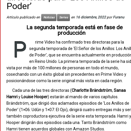
Poder’
Artículo publicado en
en
16 diciembre, 2022
por
Furanu
Noticias
Series
La segunda temporada está en fase de
producción
P
rime Video ha confirmado tres directoras para la
segunda temporada de ‘El Señor de los Anillos: Los Anil
de Poder’, que se encuentra actualmente en producció
en Reino Unido. La primera temporada de la serie ha si
vista por más de 100 millones de personas en todo el mundo,
cosechando con un éxito global sin precedentes en Prime Video y
posicionándose como la serie original más vista en cada región.
Cada una de las tres directoras (
Charlotte Brändström
,
Sanaa
Hamri
y
Louise Hooper
) estarán al mando de varios capítulos.
Brändström, que dirigió dos aclamados episodios de ‘Los Anillos de
Poder’ (1×06: Udûn y 1×07: El Ojo), dirigirá cuatro entregas más y se
también coproductora ejecutiva de la serie esta temporada. Hamri 
Hooper dirigirán dos episodios cada una. Tanto Brändström como
Hamri tienen acuerdos globales con Amazon Studios.